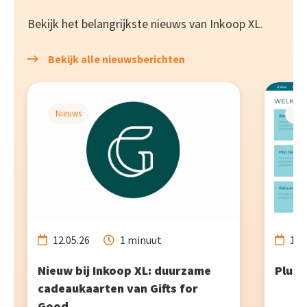
Bekijk het belangrijkste nieuws van Inkoop XL.
Bekijk alle nieuwsberichten
Nieuws
Nie
12.05.26
1 minuut
13.
Nieuw bij Inkoop XL: duurzame
PlusP
cadeaukaarten van Gifts for
Good