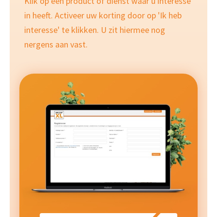
Klik op een product of dienst waar u interesse
in heeft. Activeer uw korting door op 'Ik heb
interesse' te klikken. U zit hiermee nog
nergens aan vast.