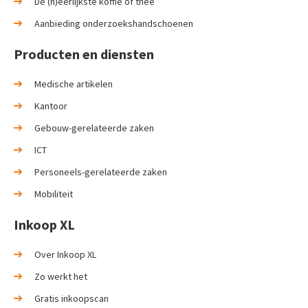
De (h)eerlijkste koffie of thee
Aanbieding onderzoekshandschoenen
Producten en diensten
Medische artikelen
Kantoor
Gebouw-gerelateerde zaken
ICT
Personeels-gerelateerde zaken
Mobiliteit
Inkoop XL
Over Inkoop XL
Zo werkt het
Gratis inkoopscan